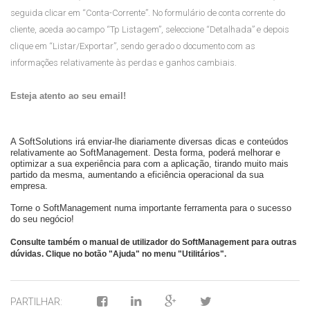
seguida clicar em “Conta-Corrente”. No formulário de conta corrente do
cliente, aceda ao campo “Tp Listagem”, seleccione “Detalhada” e depois
clique em “Listar/Exportar”, sendo gerado o documento com as
informações relativamente às perdas e ganhos cambiais.
Esteja atento ao seu email!
A SoftSolutions irá enviar-lhe diariamente diversas dicas e conteúdos
relativamente ao SoftManagement. Desta forma, poderá melhorar e
optimizar a sua experiência para com a aplicação, tirando muito mais
partido da mesma, aumentando a eficiência operacional da sua
empresa.
Torne o SoftManagement numa importante ferramenta para o sucesso
do seu negócio!
Consulte também o manual de utilizador do SoftManagement para outras
dúvidas. Clique no botão "Ajuda" no menu "Utilitários".
PARTILHAR: